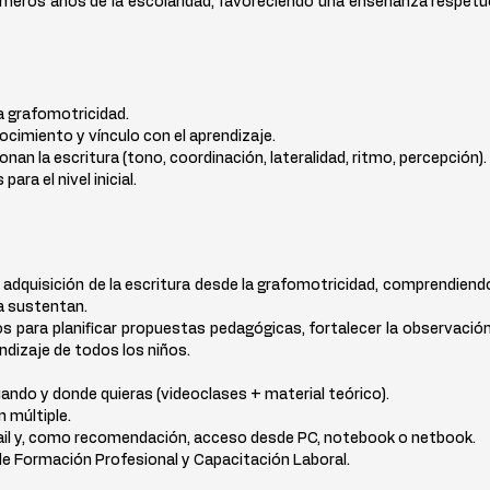
imeros años de la escolaridad, favoreciendo una enseñanza respet
a grafomotricidad.
cimiento y vínculo con el aprendizaje.
n la escritura (tono, coordinación, lateralidad, ritmo, percepción).
ara el nivel inicial.
dquisición de la escritura desde la grafomotricidad, comprendiendo
a sustentan.
s para planificar propuestas pedagógicas, fortalecer la observació
endizaje de todos los niños.
uando y donde quieras (videoclases + material teórico).
n múltiple.
ail y, como recomendación, acceso desde PC, notebook o netbook.
de Formación Profesional y Capacitación Laboral.